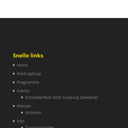
Snelle links
Home
KledingShop
Programma
Events
Schoolkorfbal Oost-Souburg (Zeeland)
Nieuws
Insturen
Info
Trainingstijden