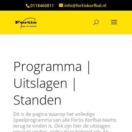
0118460811
info@fortiskorfbal.nl
Programma |
Uitslagen |
Standen
Dit is de pagina waarop het volledige
speelprogramma van alle Fortis Korfbal-teams
terug te vinden is. Ook zijn hier de uitslagen
terug te vinden, zodra deze bekend zijn. En