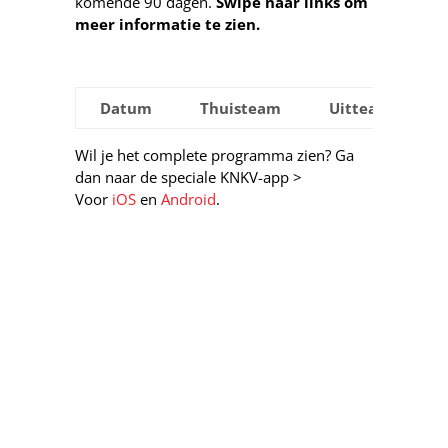
komende 90 dagen.
Swipe naar links om
meer informatie te zien.
Datum
Thuisteam
Uitteam
Wil je het complete programma zien? Ga
dan naar de speciale KNKV-app >
Voor
iOS
en
Android
.