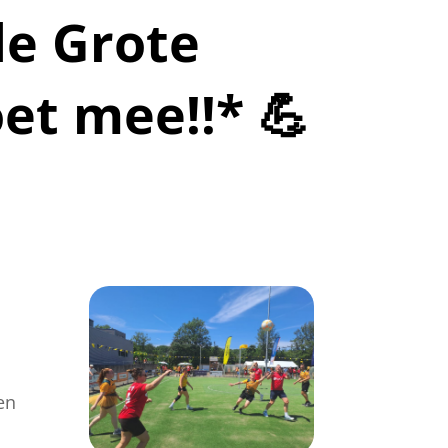
de Grote
oet mee!!* 💪
en