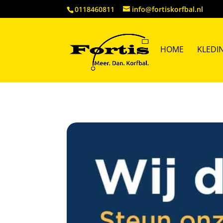
0118460811
info@fortiskorfbal.nl
HOME
KLEDI