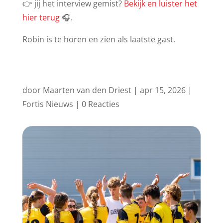
👉 jij het interview gemist?
Bekijk en luister het
hier terug
🎧.
Robin is te horen en zien als laatste gast.
door
Maarten van den Driest
|
apr 15, 2026
|
Fortis Nieuws
|
0 Reacties