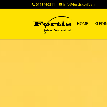
0118460811
info@fortiskorfbal.nl
HOME
KLEDI